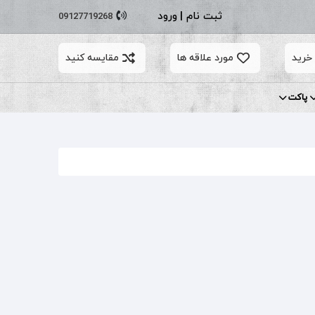
ثبت نام
|
ورود
09127719268
خرید
مورد علاقه ها
مقایسه کنید
پاکت