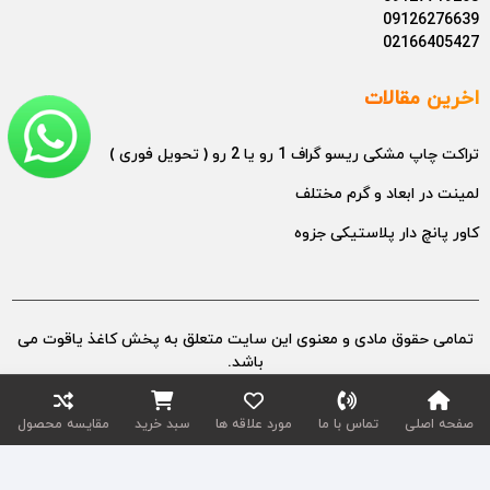
09126276639
02166405427
اخرین مقالات
تراکت چاپ مشکی ریسو گراف 1 رو یا 2 رو ( تحویل فوری )
لمینت در ابعاد و گرم مختلف
کاور پانچ دار پلاستیکی جزوه
تمامی حقوق مادی و معنوی این سایت متعلق به پخش کاغذ یاقوت می
باشد.
طراح سایت : عامر تجارت خلیج فارس
صفحه اصلی
تماس با ما
مورد علاقه ها
سبد خرید
مقایسه محصول