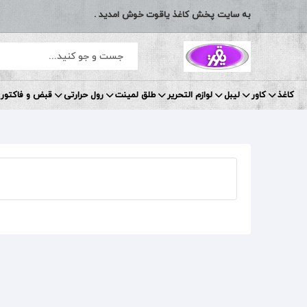
به سایت پخش کاغذ یاقوت خوش امدید .
کاغذ
کاور
لیبل
لوازم التحریر
طلق لمینت
رول حرارتی
قبض و فاکتور 