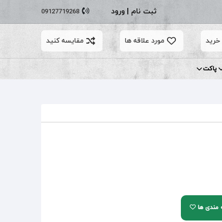
ثبت نام
|
ورود
09127719268
خرید
مورد علاقه ها
مقایسه کنید
پاکت
ه مندی ها