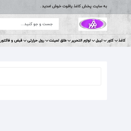
به سایت پخش کاغذ یاقوت خوش امدید .
کاغذ
کاور
لیبل
لوازم التحریر
طلق لمینت
رول حرارتی
قبض و فاکتور 