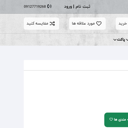
ثبت نام
|
ورود
09127719268
خرید
مورد علاقه ها
مقایسه کنید
پاکت
ه مندی ها