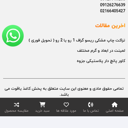
09126276639
02166405427
اخرین مقالات
تراکت چاپ مشکی ریسو گراف 1 رو یا 2 رو ( تحویل فوری )
لمینت در ابعاد و گرم مختلف
کاور پانچ دار پلاستیکی جزوه
تمامی حقوق مادی و معنوی این سایت متعلق به پخش کاغذ یاقوت می
باشد.
طراح سایت : عامر تجارت خلیج فارس
صفحه اصلی
تماس با ما
مورد علاقه ها
سبد خرید
مقایسه محصول