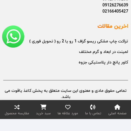
09126276639
02166405427
اخرین مقالات
تراکت چاپ مشکی ریسو گراف 1 رو یا 2 رو ( تحویل فوری )
لمینت در ابعاد و گرم مختلف
کاور پانچ دار پلاستیکی جزوه
تمامی حقوق مادی و معنوی این سایت متعلق به پخش کاغذ یاقوت می
باشد.
طراح سایت : عامر تجارت خلیج فارس
صفحه اصلی
تماس با ما
مورد علاقه ها
سبد خرید
مقایسه محصول