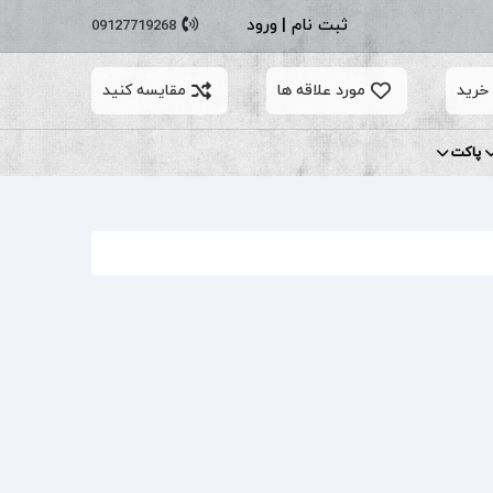
ثبت نام
|
ورود
09127719268
خرید
مورد علاقه ها
مقایسه کنید
پاکت