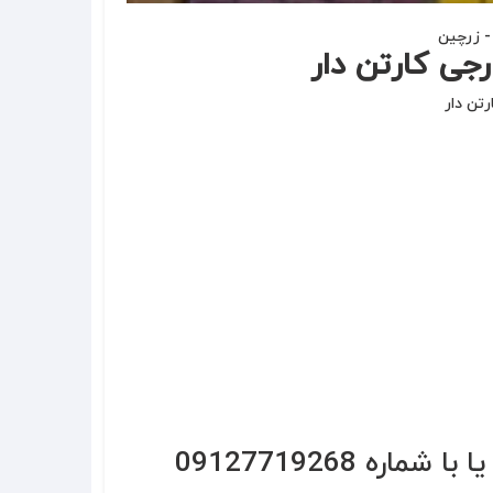
 زرچین
جی کارتن دار
تن دار
جهت سفارش به سایت زیر مراجعه فرمایید یا با شماره 09127719268