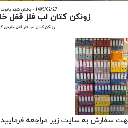
1405/02/27
-
پخش کاغذ یاقوت -
زونکن کتان لب فلز قفل خار
زونکن کتان لب فلز قفل خارجی کار